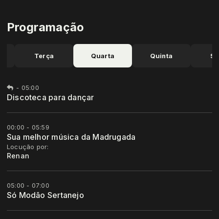
Programação
a
Terça
Quarta
Quinta
Se
-
05:00
Discoteca para dançar
00:00 - 05:59
Sua melhor música da Madrugada
Locução por:
Renan
05:00 - 07:00
Só Modão Sertanejo