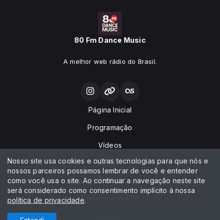
80 Fm Dance Music
A melhor web rádio do Brasil.
Página Inicial
Programação
Vídeos
Nosso site usa cookies e outras tecnologias para que nós e
Notícias
nossos parceiros possamos lembrar de você e entender
como você usa o site. Ao continuar a navegação neste site
Contato
será considerado como consentimento implícito à nossa
Baixe nosso APP
política de privacidade
.
Todos os direitos reservados.
Com a tecnologia