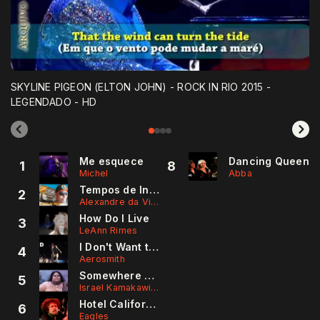
SKYLINE PIGEON (ELTON JOHN) - ROCK IN RIO 2015 -
LEGENDADO - HD
Me esquece
Dancing Queen
1
8
Michel
Abba
Tempos de Infância - Alexandre Da Villa / Hip Hop Oficial
2
Alexandre da Villa
How Do I Live
3
LeAnn Rimes
I Don't Want to Miss a Thing
4
Aerosmith
Somewhere over the Rainbow
5
Israel Kamakawiwo'ole
Hotel California
6
Eagles