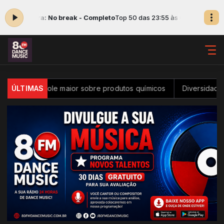
o agora: No break - Completo
Top 50 das 23:55 às 05:00 -
Tocando a
 controle maior sobre produtos químicos
ÚLTIMAS
Diversidade na inova