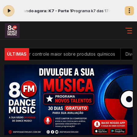
18:00 -
Tocando agora: K7 - Parte 1
Programa k7 das 17:00 às 18:00 -
T
l passa a ter controle maior sobre produtos químicos
ÚLTIMAS
Diversid