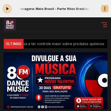
:00 -
Tocando agora: Mais Brasil - Parte 1
Mais Brasil das 15:00 às 16:0
Brasil passa a ter controle maior sobre produtos químicos
ÚLTIMAS
D