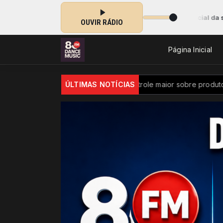
al da semana das 10:00 às 11:30 -
Tocando agora: Especial da semana 
OUVIR RÁDIO
Página Inicial
ilhões
Brasil passa a ter controle maior sobre produtos quími
ÚLTIMAS NOTÍCIAS