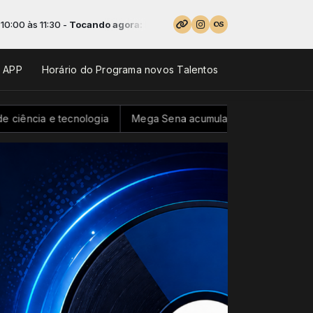
s 11:30 -
Tocando agora: Especial da semana - Parte 1
o APP
Horário do Programa novos Talentos
a e tecnologia
Mega Sena acumula e pode pagar R$ 100 milh