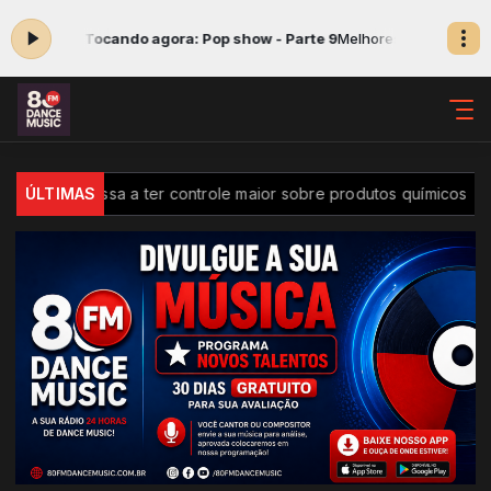
 às 14:00 -
Tocando agora: Pop show - Parte 9
Melhores da semana das
Brasil passa a ter controle maior sobre produtos químicos
ÚLTIMAS