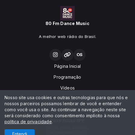
80 Fm Dance Music
A melhor web rádio do Brasil.
Página Inicial
Programação
Vídeos
Nosso site usa cookies e outras tecnologias para que nós e
Notícias
nossos parceiros possamos lembrar de você e entender
como você usa o site. Ao continuar a navegação neste site
Contato
será considerado como consentimento implícito à nossa
Baixe nosso APP
política de privacidade
.
Todos os direitos reservados.
Com a tecnologia
Entendi