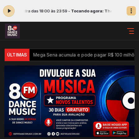
s com Sandra das 18:00 às 23:59 -
Tocando agora: The music of time -
cnologia
ÚLTIMAS
Mega Sena acumula e pode pagar R$ 100 milhões n