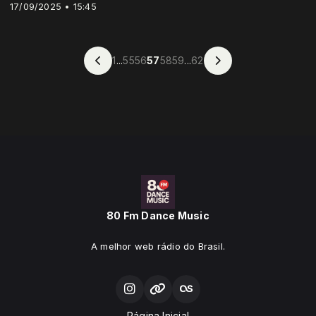
17/09/2025 • 15:45
1
...
55
56
57
58
59
...
62
80 Fm Dance Music
A melhor web rádio do Brasil.
Página Inicial