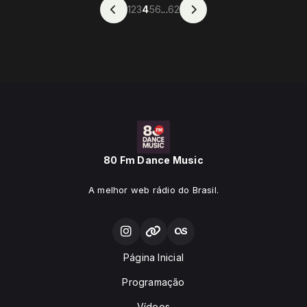
1
2
3
4
5
6
...
62
80 Fm Dance Music
A melhor web rádio do Brasil.
Página Inicial
Programação
Vídeos