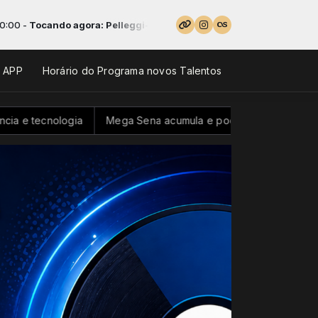
o agora: Pelleggi-psicologia
o APP
Horário do Programa novos Talentos
a
Mega Sena acumula e pode pagar R$ 100 milhões neste do