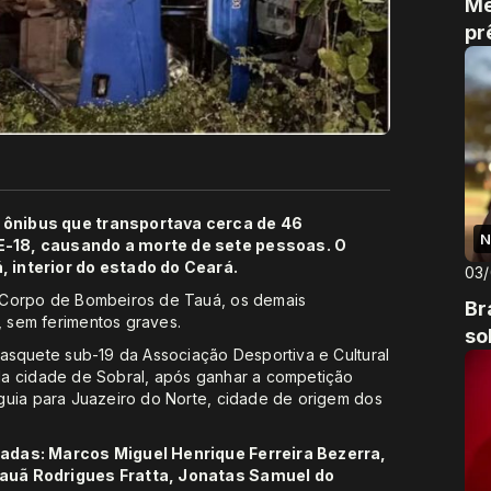
Me
pr
 ônibus que transportava cerca de 46
N
E-18, causando a morte de sete pessoas. O
, interior do estado do Ceará.
03
 Corpo de Bombeiros de Tauá, os demais
Br
 sem ferimentos graves.
so
basquete sub-19 da Associação Desportiva e Cultural
da cidade de Sobral, após ganhar a competição
guia para Juazeiro do Norte, cidade de origem dos
cadas: Marcos Miguel Henrique Ferreira Bezerra,
Cauã Rodrigues Fratta, Jonatas Samuel do