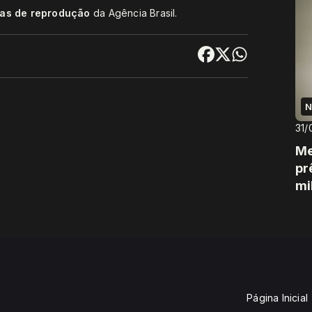
cas de reprodução
da Agência Brasil.
N
31/
Me
pr
mi
Página Inicial