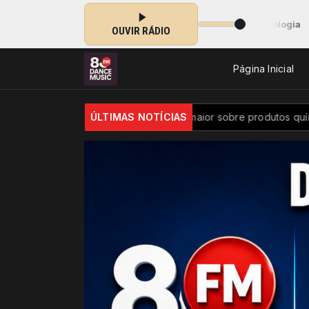
07:00 às 10:00 -
Tocando agora: Pelleggi-psicologia
OUVIR RÁDIO
Página Inicial
sil passa a ter controle maior sobre produtos químicos
ÚLTIMAS NOTÍCIAS
Divers