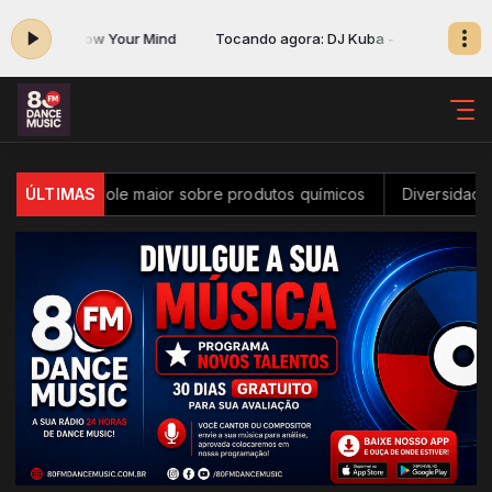
Kuba - Blow Your Mind
Tocando agora: DJ Kuba - Blow Your Mind
controle maior sobre produtos químicos
ÚLTIMAS
Diversidade na inovaç