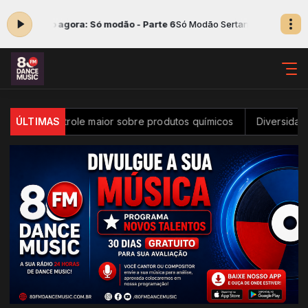
Tocando agora: Só modão - Parte 6
Só Modão Sertanejo das 05:00 às 
ter controle maior sobre produtos químicos
ÚLTIMAS
Diversidade na in