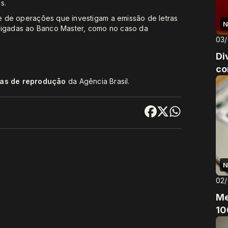
s.
e de operações que investigam a emissão de letras
N
es ligadas ao Banco Master, como no caso da
03
Di
co
cas de reprodução
da Agência Brasil.
N
02
Me
10