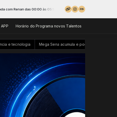
 das 00:00 às 05:59 -
Tocando agora: Kosling - Real Love
o APP
Horário do Programa novos Talentos
a
Mega Sena acumula e pode pagar R$ 100 milhões neste do