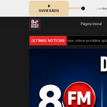
 da Madrugada com Renan das 00:00 às 05:59 -
Tocando agora: Koslin
OUVIR RÁDIO
Página Inicial
asil passa a ter controle maior sobre produtos químicos
ÚLTIMAS NOTÍCIAS
Diver