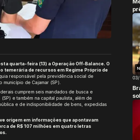
Me
pr
esta quarta-feira (13) a Operação Off-Balance. O
N
tão temerária de recursos em Regime Próprio de
quia responsável pela previdência social de
03
no município de Cajamar (SP).
Br
 federais cumprem seis mandados de busca e
so
(SP) e também na capital paulista, além de
ública e de indisponibilidade de bens, expedidas
teve origem em informações que apontavam
erca de R$ 107 milhões em quatro letras
os.