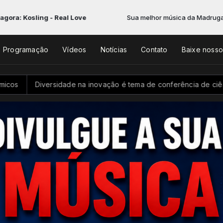
g - Real Love
Sua melhor música da Madrugada com Renan
Programação
Vídeos
Notícias
Contato
Baixe noss
sidade na inovação é tema de conferência de ciência e tecnologi