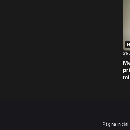
N
31/
Me
pr
mi
Página Inicial