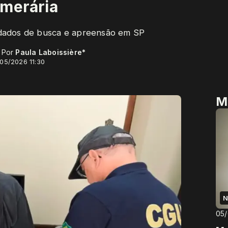
emerária
dados de busca e apreensão em SP
- Por
Paula Laboissière*
/05/2026 11:30
M
N
05