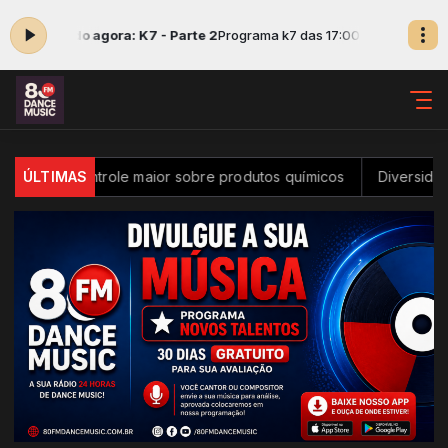
-
Tocando agora: K7 - Parte 2
Programa k7 das 17:00 às 18:00 -
Tocando
er controle maior sobre produtos químicos
ÚLTIMAS
Diversidade na ino