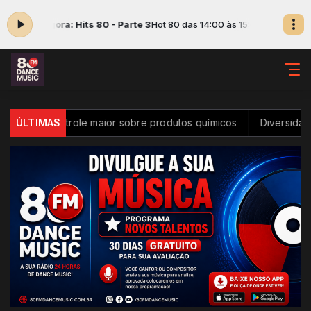
ando agora: Hits 80 - Parte 3
Hot 80 das 14:00 às 15:00 -
Tocando agor
ter controle maior sobre produtos químicos
ÚLTIMAS
Diversidade na in