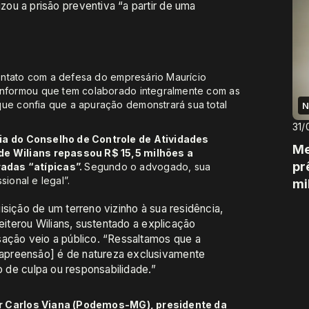
ou a prisão preventiva “a partir de uma
ontato com a defesa do empresário Maurício
 informou que tem colaborado integralmente com as
que confia que a apuração demonstrará sua total
N
31/
cia do Conselho de Controle de Atividades
Me
 de Wilians repassou R$ 15,5 milhões a
pr
adas “atípicas”.
Segundo o advogado, sua
ional e legal”.
mi
isição de um terreno vizinho à sua residência,
reiterou Wilians, sustentado a explicação
sação veio a público. “Ressaltamos que a
apreensão] é de natureza exclusivamente
zo de culpa ou responsabilidade.”
 Carlos Viana (Podemos-MG), presidente da