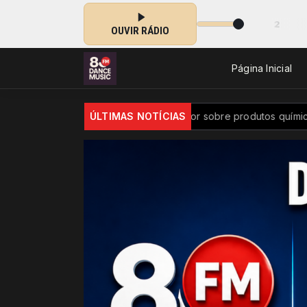
 às 21:00 -
Tocando agora: Top billboard - Parte 2
OUVIR RÁDIO
Página Inicial
l passa a ter controle maior sobre produtos químicos
ÚLTIMAS NOTÍCIAS
Diversid