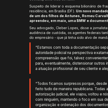
Suspeito de liderar o esquema bilionário de fra
residência, em Brasília (DF).
Um novo mandado 
de um dos filhos de Antunes, Romeu Carvalh
apreendeu, em maio, uma BMW e document
Seu advogado, Cleber Lopes, disse a jornalist
audiência de custódia, os agentes federais t
do empresário - que já tinha sido alvo de man
“Estamos com toda a documentação separ
autoridade policial na perspectiva exata
compreensão que foi, talvez convenientem
para, eventualmente, distensionar outros
a atuação profissional de seu cliente e a
“Todos ficamos surpresos porque, desde
feito tudo de maneira republicana. Todas 
autorização judicial, ele viajou, voltou e
com ninguém, mantendo o foco em sua de
organização e ordenação dos documentos