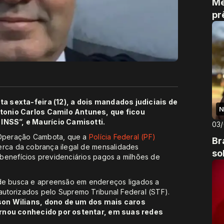
Me
pr
a sexta-feira (12), a dois mandados judiciais de
N
tonio Carlos Camilo Antunes, que ficou
NSS”, e Maurício Camisotti.
03
Operação Cambota, que a
Polícia Federal (PF)
Br
erca da cobrança ilegal de mensalidades
so
benefícios previdenciários pagos a milhões de
e busca e apreensão em endereços ligados a
utorizados pelo Supremo Tribunal Federal (STF).
son Wilians, dono de um dos mais caros
tornou conhecido por ostentar, em suas redes