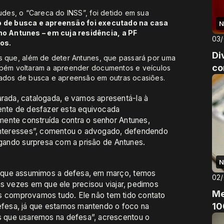
udes, o “Careca do INSS”, foi detido em sua
de busca e apreensão foi executado na casa
N
o Antunes – em cuja residência, a PF
03
os.
Di
as que, além de deter Antunes, que passará por uma
co
ambém voltaram a apreender documentos e veículos
dados de busca e apreensão em outras ocasiões.
ada, catalogada, e vamos apresentá-la à
mente de desfazer esta equivocada
ente construída contra o senhor Antunes,
 interesses”, comentou o advogado, defendendo
legando surpresa com a prisão de Antunes.
N
 que assumimos a defesa, em março, temos
02
as vezes em que ele precisou viajar, pedimos
Me
 nós comprovamos tudo. Ele não tem tido contato
10
fesa, já que estamos mantendo o foco na
 que usaremos na defesa”, acrescentou o