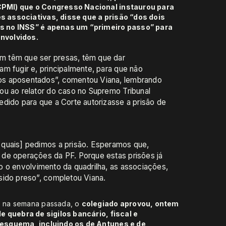
CPMI) que o Congresso Nacional instaurou para
s associativas, disse que a prisão “dos dois
es no INSS” é apenas um “primeiro passo” para
envolvidos.
m têm que ser presas, têm que dar
m fugir e, principalmente, para que não
os aposentados”, comentou Viana, lembrando
ou ao relator do caso no Supremo Tribunal
dido para que a Corte autorizasse a prisão de
 quais] pedimos a prisão. Esperamos que,
de operações da PF. Porque estas prisões já
o o envolvimento da quadrilha, as associações,
sido preso”, completou Viana.
F na semana passada, o
colegiado aprovou, ontem
e quebra de sigilos bancário, fiscal e
 esquema, incluindo os de Antunes e de