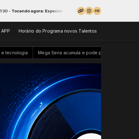
ra: Especial da semana - Parte 4
o APP
Horário do Programa novos Talentos
 Sena acumula e pode pagar R$ 100 milhões neste domingo