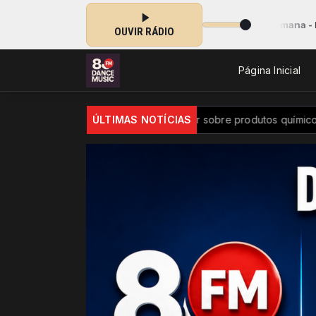
0 às 11:30 -
Tocando agora: Especial da semana - Parte 4
OUVIR RÁDIO
Página Inicial
 a ter controle maior sobre produtos químicos
ÚLTIMAS NOTÍCIAS
Diversidade na 