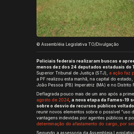
© Assembléia Legislativa TO/Divulgação
Policiais federais realizaram buscas e ap
menos dez dos 24 deputados estaduais do To
Superior Tribunal de Justiça (STJ),
a ação faz 
a PF realizou esta manhã, na capital do estado
João Pessoa (PB) Imperatriz (MA) e no Distrito 
Deflagrada pouco mais de um ano após a prime
agosto de 2024
,
a nova etapa da Fames-19 s
sobre o desvio de recursos públicos voltad
reunir novos elementos sobre o possível “uso
vantagens indevidas por agentes públicos e pol
determinação do afastamento do cargo, por s
Segundo a assessoria da Assembleia Legislativ