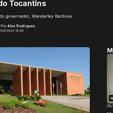
do Tocantins
do governador, Wanderley Barbosa
- Por
Alex Rodrigues
/09/2025 15:05
M
N
05