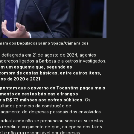
âmara dos Deputados
Bruno Spada/Câmara dos
, deflagrada em 21 de agosto de 2024, agentes
dereços ligados a Barbosa e a outros investigados.
o em um esquema que, segundo os
compra de cestas básicas, entre outros itens,
nos de 2020 e 2021.
 apontam que o governo do Tocantins pagou mais
imento de cestas básicas e frangos
 a R$ 73 milhões aos cofres públicos.
Os
ultados por meio da construção de
agamento de despesas pessoais dos envolvidos.
tadual ainda não se pronunciou sobre as suspeitas
co repetiu o argumento de que, na época dos fatos
e] e não era responsável por despesas