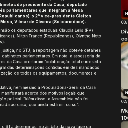
binetes do presidente da Casa, deputado
três parlamentares que integram a Mesa
N
(Republicanos); o 2º vice-presidente Cleiton
Mesa, Vilmar de Oliveira (Solidariedade).
03
são os deputados estaduais Claudia Lelis (PV),
Di
icanos), Nilton Franco (Republicanos), Olyntho Neto
co
s).
justiça, no STJ, a reportagem não obteve detalhes
os gabinetes parlamentares. Em nota, a assessoria da
es da Casa prestaram “colaboração total e irrestrita
egral das determinações contidas em dez mandados
lização de todos os equipamentos, documentos e
slativa, nem mesmo a Procuradoria-Geral da Casa
N
 manifestará acerca dos motivos legais que
o policial. “Além disso, a Assembleia não foi
02
onada ao caso, que ainda está em curso”.
Me
10
, o STJ determinou, no âmbito da nova fase da