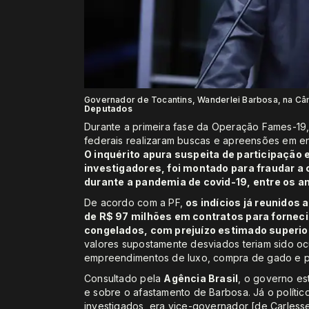
Governador de Tocantins, Wanderlei Barbosa, na C
Deputados
Durante a primeira fase da Operação Fames-19
federais realizaram buscas e apreensões em en
O inquérito apura suspeita de participaçã
investigadores, foi montado para fraudar a 
durante a pandemia de covid-19, entre os a
De acordo com a PF,
os indícios já reunidos
de R$ 97 milhões em contratos para fornec
congelados, com prejuízo estimado superior
valores supostamente desviados teriam sido oc
empreendimentos de luxo, compra de gado e p
Consultado pela
Agência Brasil
, o governo es
e sobre o afastamento de Barbosa. Já o políti
investigados, era vice-governador [de Carless