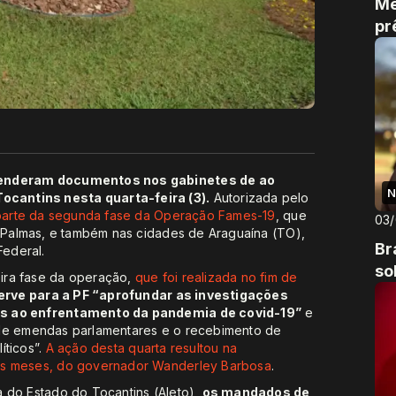
Me
pr
reenderam documentos nos gabinetes de ao
N
cantins nesta quarta-feira (3).
Autorizada pelo
parte da segunda fase da Operação Fames-19
, que
03
, Palmas, e também nas cidades de Araguaína (TO),
Br
Federal.
so
ira fase da operação,
que foi realizada no fim de
erve para a PF “aprofundar as investigações
os ao enfrentamento da pandemia de covid-19”
e
 de emendas parlamentares e o recebimento de
íticos”.
A ação desta quarta resultou na
eis meses, do governador Wanderley Barbosa
.
a do Estado do Tocantins (Aleto),
os mandados de