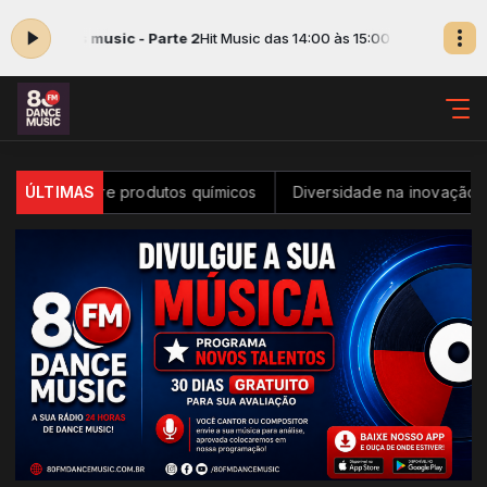
: Hits music - Parte 2
Hit Music das 14:00 às 15:00 -
Tocando agora: H
 sobre produtos químicos
ÚLTIMAS
Diversidade na inovação é tema de c