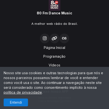
80 Fm Dance Music
A melhor web rádio do Brasil.
Página Inicial
Programação
Vídeos
Nosso site usa cookies e outras tecnologias para que nós e
Notícias
nossos parceiros possamos lembrar de você e entender
como você usa o site. Ao continuar a navegação neste site
Contato
será considerado como consentimento implícito à nossa
Baixe nosso APP
política de privacidade
.
Todos os direitos reservados.
Com a tecnologia
Entendi