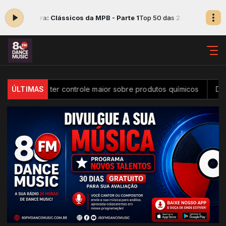
cando agora: Clássicos da MPB - Parte 1
Top 50 das 23:55 às 05:00 -
asil passa a ter controle maior sobre produtos químicos
ÚLTIMAS
Diver